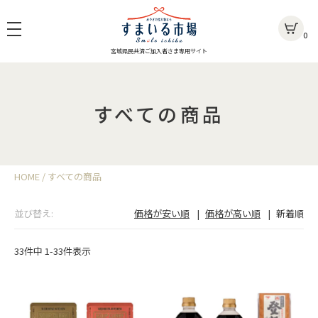
0
宮城県民共済ご加入者さま専用サイト
すべての商品
HOME
すべての商品
並び替え
価格が安い順
価格が高い順
新着順
33
件中
1
-
33
件表示