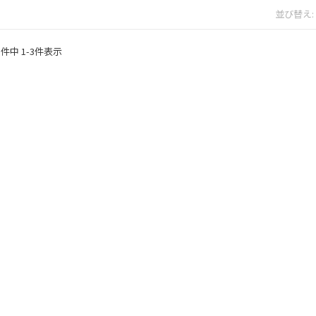
並び替え
3
件中
1
-
3
件表示