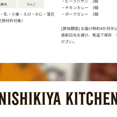
・ビーフハヤシ 2個
豚肉
りんご
・チキンカレー 3個
は、卵・乳・小麦・えび・かに・落花
・ポークカレー 3個
定原材料対象）
[賞味期限] お届け時約4か月半
直射日光を避け、常温で保存 
ださい。