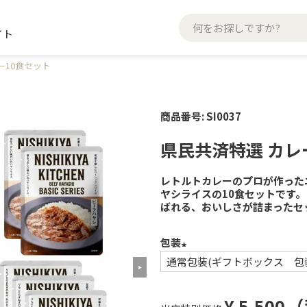
イト
ー10食セット
商品番号
SI0037
県民共済特選 カレ
レトルトカレーのプロが作った
ヤシライスの10食セットです
ばれる、おいしさが詰まったセ
包装
(必
須)
¥
5,500