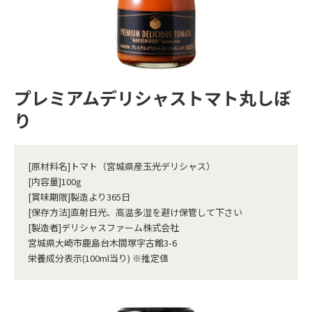
プレミアムデリシャストマト丸しぼ
り
[原材料名]トマト（宮城県産玉光デリシャス）
[内容量]100g
[賞味期限]製造より365日
[保存方法]直射日光、高温多湿を避け保管して下さい
[製造者]デリシャスファーム株式会社
宮城県大崎市鹿島台木間塚字古館3-6
栄養成分表示(100ml当り) ※推定値