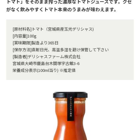
トマト」をそのまま搾った濃厚なトマトジュースです。クセ
がなく飲みやすくトマト本来のうまみが味わえます。
[原材料名]トマト（宮城県産玉光デリシャス)
[内容量]100g
[賞味期限]製造より365日
[保存方法]直射日光、高温多湿を避け保管して下さい
[製造者]デリシャスファーム株式会社
宮城県大崎市鹿島台木間塚字古館3-6
栄養成分表示(100ml当り) ※推定値