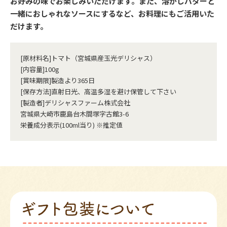
お好みの味でお楽しみいただけます。また、溶かしバターと
一緒におしゃれなソースにするなど、お料理にもご活用いた
だけます。
[原材料名]トマト（宮城県産玉光デリシャス）
[内容量]100g
[賞味期限]製造より365日
[保存方法]直射日光、高温多湿を避け保管して下さい
[製造者]デリシャスファーム株式会社
宮城県大崎市鹿島台木間塚字古館3-6
栄養成分表示(100ml当り) ※推定値