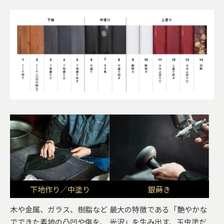
下地作り／中塗り
銀蒔き
木や金属、ガラス、樹脂など
最大の特徴である「艶やかな
でできた素地の凸凹や傷を、
光沢」を生み出す、玉虫塗だ