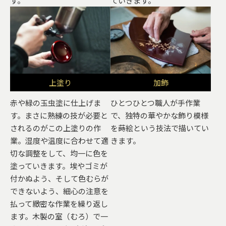
す。
ていきます。
上塗り
加飾
赤や緑の玉虫塗に仕上げま
ひとつひとつ職人が手作業
す。まさに熟練の技が必要と
で、独特の華やかな飾り模様
されるのがこの上塗りの作
を蒔絵という技法で描いてい
業。湿度や温度に合わせて適
きます。
切な調整をして、均一に色を
塗っていきます。埃やゴミが
付かぬよう、そして色むらが
できないよう、細心の注意を
払って緻密な作業を繰り返し
ます。木製の室（むろ）で一