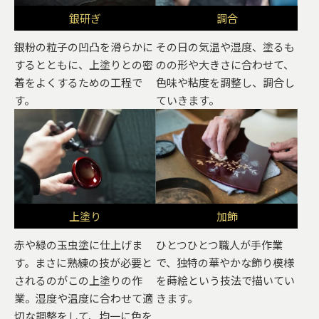
銀研ぎ
調合
銀粉の粒子の凹凸を滑らかに
その日の気温や湿度、塗るも
するとともに、上塗りとの密
のの形や大きさに合わせて、
着をよくするための工程で
色味や粘度を調整し、調合し
す。
ていきます。
上塗り
加飾
赤や緑の玉虫塗に仕上げま
ひとつひとつ職人が手作業
す。まさに熟練の技が必要と
で、独特の華やかな飾り模様
されるのがこの上塗りの作
を蒔絵という技法で描いてい
業。湿度や温度に合わせて適
きます。
切な調整をして、均一に色を