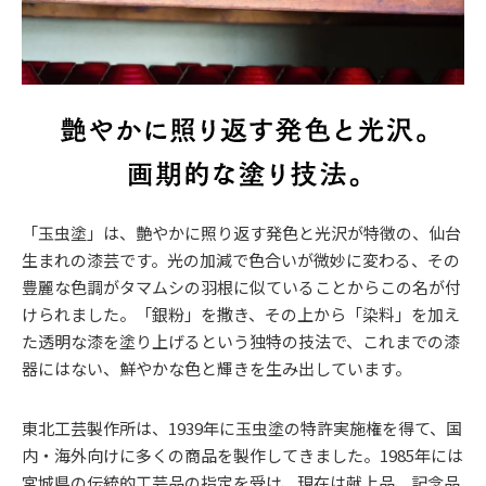
「玉虫塗」は、艶やかに照り返す発色と光沢が特徴の、仙台
生まれの漆芸です。光の加減で色合いが微妙に変わる、その
豊麗な色調がタマムシの羽根に似ていることからこの名が付
けられました。「銀粉」を撒き、その上から「染料」を加え
た透明な漆を塗り上げるという独特の技法で、これまでの漆
器にはない、鮮やかな色と輝きを生み出しています。
東北工芸製作所は、1939年に玉虫塗の特許実施権を得て、国
内・海外向けに多くの商品を製作してきました。1985年には
宮城県の伝統的工芸品の指定を受け、現在は献上品、記念品